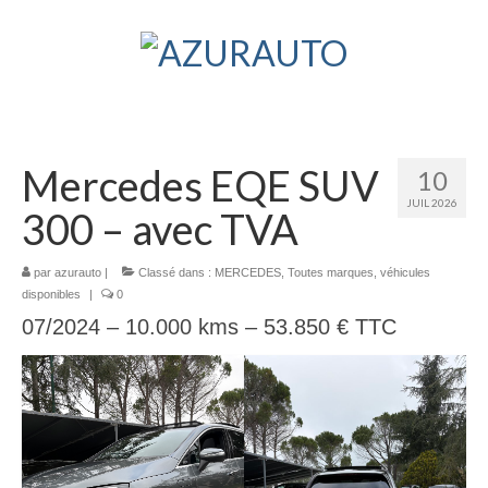
Mercedes EQE SUV
10
JUIL 2026
300 – avec TVA
par
azurauto
|
Classé dans :
MERCEDES
,
Toutes marques
,
véhicules
disponibles
|
0
07/2024 – 10.000 kms – 53.850 € TTC